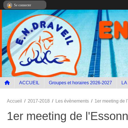
Panneau de gestion des cookies
Se connecter
ACCUEIL
Groupes et horaires 2026-2027
LA
Accueil
2017-2018
Les évènements
1er meeting de 
1er meeting de l'Esson