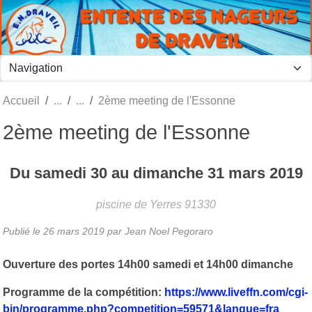
Panneau de gestion des cookies
Accueil
2ème meeting de l'Essonne
2ème meeting de l'Essonne
Du
samedi
30
au
dimanche
31
mars
2019
piscine de Yerres
91330
Publié le
26 mars 2019
par
Jean Noel Pegoraro
Ouverture des portes 14h00 samedi et 14h00 dimanche
Programme de la compétition:
https://www.liveffn.com/cgi-
bin/programme.php?competition=59571&langue=fra