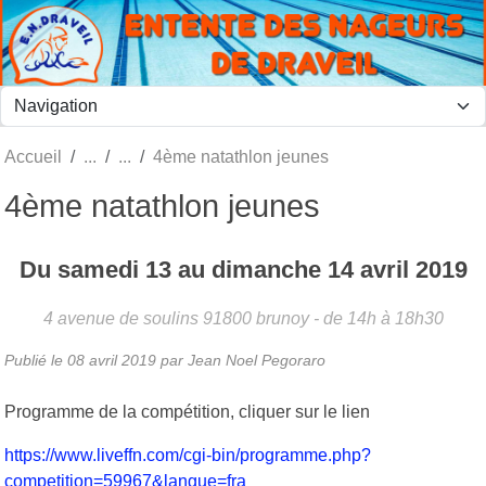
Panneau de gestion des cookies
Accueil
4ème natathlon jeunes
4ème natathlon jeunes
Du
samedi
13
au
dimanche
14
avril
2019
4 avenue de soulins
91800
brunoy
- de 14h à 18h30
Publié le
08 avril 2019
par
Jean Noel Pegoraro
Programme de la compétition, cliquer sur le lien
https://www.liveffn.com/cgi-bin/programme.php?
competition=59967&langue=fra