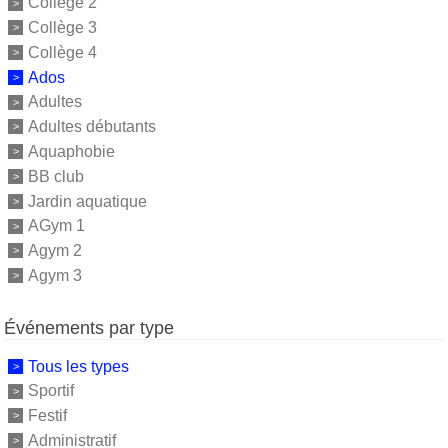
Collège 2
Collège 3
Collège 4
Ados
Adultes
Adultes débutants
Aquaphobie
BB club
Jardin aquatique
AGym 1
Agym 2
Agym 3
Événements par type
Tous les types
Sportif
Festif
Administratif