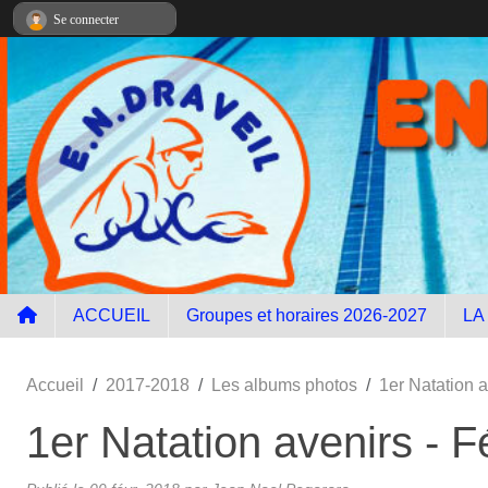
Panneau de gestion des cookies
Se connecter
ACCUEIL
Groupes et horaires 2026-2027
LA
Accueil
2017-2018
Les albums photos
1er Natation 
1er Natation avenirs - 