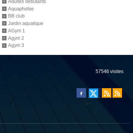
Adultes débutants
Aquaphobie
BB club
Jardin aquatique
AGym 1
Agym 2
Agym 3
57546
visites