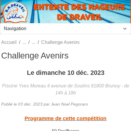
Panneau de gestion des cookies
Accueil
Challenge Avenirs
Challenge Avenirs
Le
dimanche
10
déc.
2023
Piscine Yves Moreau 4 avenue de Soulins
91800
Brunoy
- de
14h à 18h
Publié le
03 déc. 2023
par
Jean Noel Pegoraro
Programme de cette compétition
50 Dos/Brasse