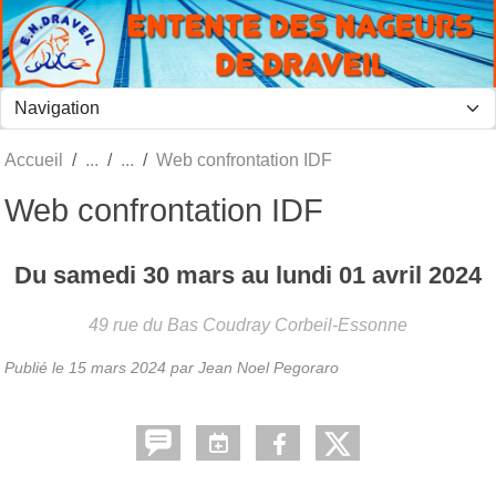
Panneau de gestion des cookies
Accueil
Web confrontation IDF
Web confrontation IDF
Du
samedi
30
mars
au
lundi
01
avril
2024
49 rue du Bas Coudray
Corbeil-Essonne
Publié le
15 mars 2024
par
Jean Noel Pegoraro